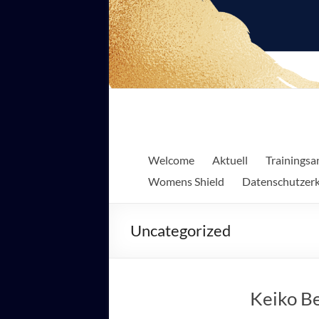
Bujinkan
Tenshi
Welcome
Aktuell
Trainingsa
Dojo
Womens Shield
Datenschutzerk
Dortmund
Kampfkünste
Uncategorized
der
Samurai
&
Keiko Be
Ninja