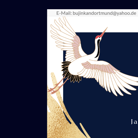
Zum
E-Mail: bujinkandortmund@yahoo.de
Inhalt
springen